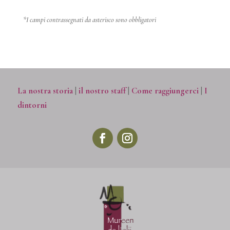
*I campi contrassegnati da asterisco sono obbligatori
La nostra storia
|
il nostro staff
|
Come raggiungerci
|
I
dintorni