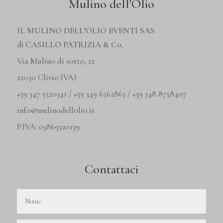
Mulino dell'Olio
IL MULINO DELL’OLIO EVENTI SAS
di CASILLO PATRIZIA & Co.
Via Mulino di sotto, 12
21050 Clivio (VA)
+39 347 5520341 / +39 349 6562863 / +39 348 8758407
info@mulinodellolio.it
P.IVA: 03869320139
Contattaci