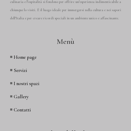
culinaria e l’ospitalità si fondono per offrire un’esperienza indimenticabile a
chiunque lo visiti. È il luogo ideale per immergersi nella cultura e nei sapori
dell’Italia e per creare ricordi speciali in un ambiente unico e affascinante.
Menù
◾
Home page
◾
Servizi
◾
I nostri spazi
◾
Gallery
◾
Contatti