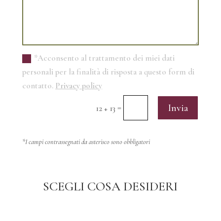
*Acconsento al trattamento dei miei dati
personali per la finalità di risposta a questo form di
contatto.
Privacy policy
Invia
=
12 + 13
*I campi contrassegnati da asterisco sono obbligatori
SCEGLI COSA DESIDERI