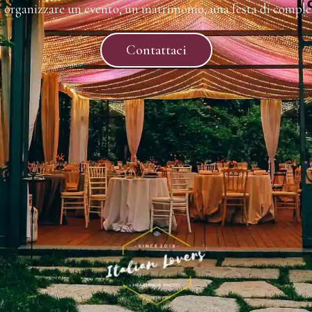
OGNI MOMENTO NEL 
MULINO DELL'OLIO
Crea ricordi indimenticabili in un ambiente unico
Contattaci