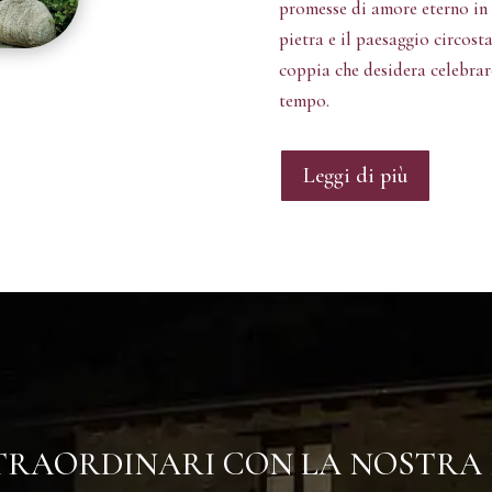
promesse di amore eterno in
pietra e il paesaggio circos
coppia che desidera celebrar
tempo.
Leggi di più
RAORDINARI CON LA NOSTRA E