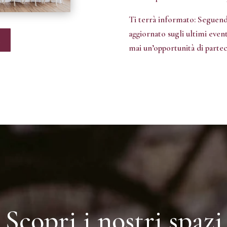
Ti terrà informato: Seguend
aggiornato sugli ultimi even
i
mai un’opportunità di parteci
Scopri i nostri spazi