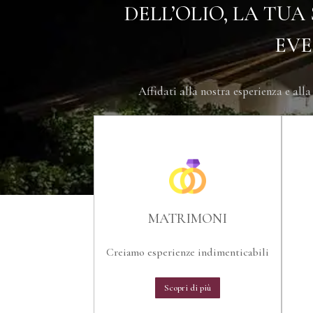
DELL’OLIO, LA TU
EVE
Affidati alla nostra esperienza e alla
MATRIMONI
Creiamo esperienze indimenticabili
Scopri di più