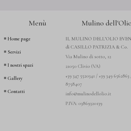
Menù
Mulino dell'Oli
◾
Home page
IL MULINO DELL’OLIO EVEN
di CASILLO PATRIZIA & Co.
◾
Servizi
Via Mulino di sotto, 12
◾
I nostri spazi
21050 Clivio (VA)
+39 347 5520341 / +39 349 6562863 
◾
Gallery
8758407
◾
Contatti
info@mulinodellolio.it
P.IVA: 03869320139