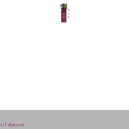
SERVIZI
I NOSTRI SPAZI
GALLERY
EVENTI
i
|
I dintorni