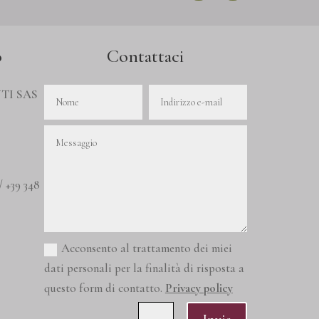
o
Contattaci
TI SAS
/ +39 348
Acconsento al trattamento dei miei
dati personali per la finalità di risposta a
questo form di contatto.
Privacy policy