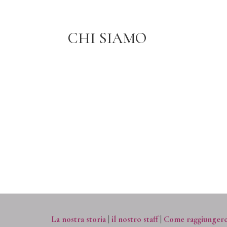
CHI SIAMO
HOME PAGE
CHI SIAMO
La nostra storia
|
il nostro staff
|
Come raggiungerc