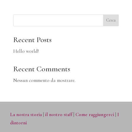
Cerca
Recent Posts
Hello world!
Recent Comments
Nessun commento da mostrare.
La nostra storia
|
il nostro staff
|
Come raggiungerci
|
I
dintorni