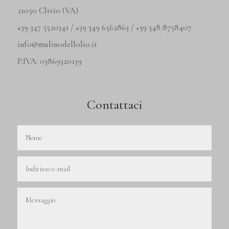
21050 Clivio (VA)
+39 347 5520341 / +39 349 6562863 / +39 348 8758407
info@mulinodellolio.it
P.IVA: 03869320139
Contattaci